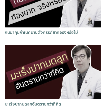
กินยาคุมกำเนิดนานตั้งครรภ์ยากจริงหรือไม่
มะเร็งปากมดลูกอันตรายกว่าที่คิด