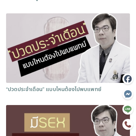
“ปวดประจำเดือน” แบบไหนต้องไปพบแพทย์