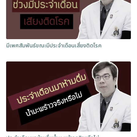
มีเพศสัมพันธ์ขณะมีประจำเดือนเสี่ยงติดโรค