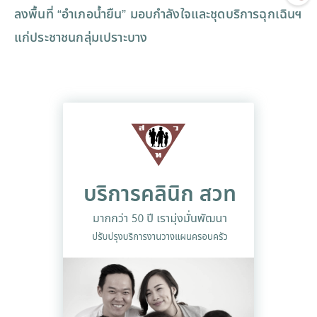
ลงพื้นที่ “อำเภอน้ำยืน” มอบกำลังใจและชุดบริการฉุกเฉินฯ
แก่ประชาชนกลุ่มเปราะบาง