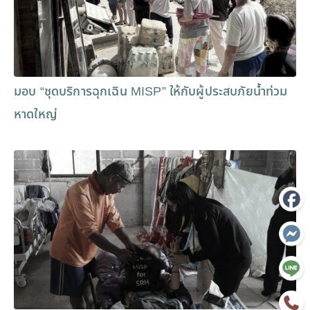
มอบ “ชุดบริการฉุกเฉิน MISP” ให้กับผู้ประสบภัยน้ำท่วม
หาดใหญ่