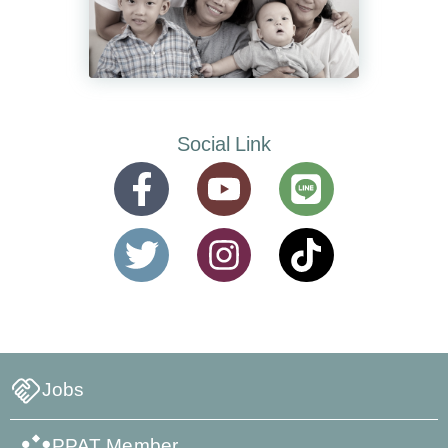
Social Link
Jobs
PPAT Member