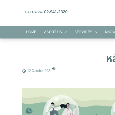
02-941-2320
Call Center
HOME
ABOUT US
SERVICES
HOME
ABOUT US
SERVICES
KNO
หล
12 October 2021