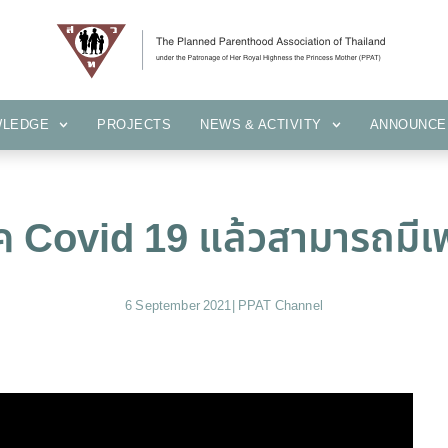
KNOWLEDGE
PROJECTS
NEWS & ACTIVITY
ANNOUN
WLEDGE
PROJECTS
NEWS & ACTIVITY
ANNOUNCE
รค Covid 19 แล้วสามารถมีเพศ
6 September 2021
|
PPAT Channel