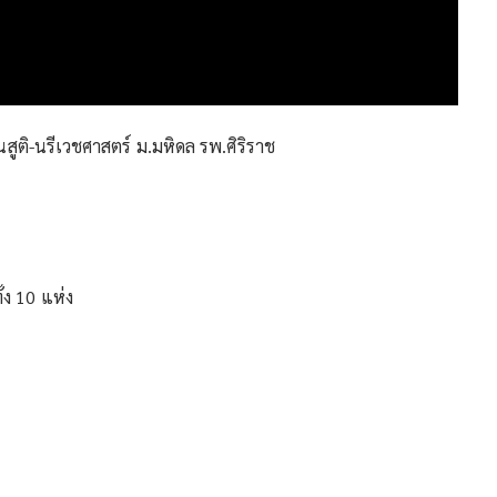
นสูติ-นรีเวชศาสตร์ ม.มหิดล รพ.ศิริราช
้ง 10 แห่ง