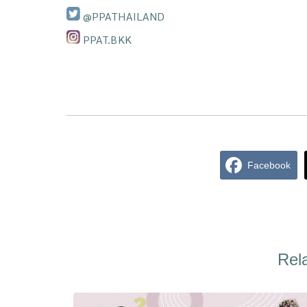
@PPATHAILAND
PPAT.BKK
Facebook
Rel