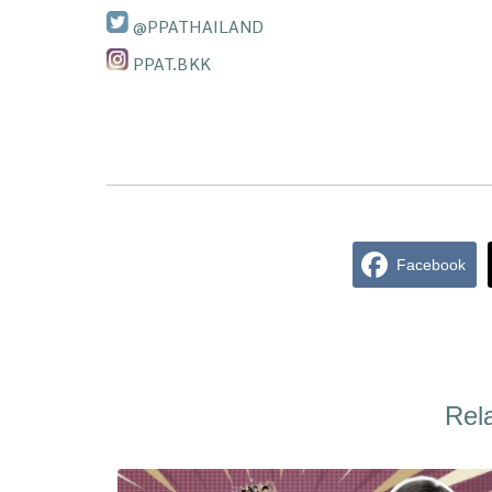
@PPATHAILAND
PPAT.BKK
Facebook
Rel