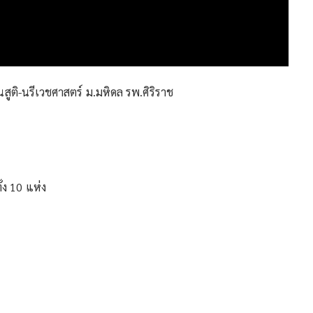
นสูติ-นรีเวชศาสตร์ ม.มหิดล รพ.ศิริราช
้ง 10 แห่ง