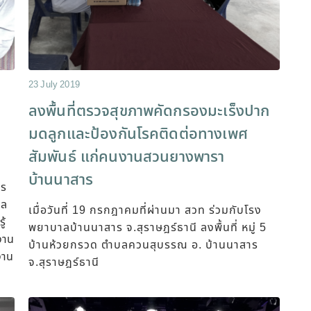
23 July 2019
อ
ลงพื้นที่ตรวจสุขภาพคัดกรองมะเร็งปาก
มดลูกและป้องกันโรคติดต่อทางเพศ
สัมพันธ์ แก่คนงานสวนยางพารา
บ้านนาสาร
คร
บล
เมื่อวันที่ 19 กรกฎาคมที่ผ่านมา สวท ร่วมกับโรง
ู้
พยาบาลบ้านนาสาร จ.สุราษฎร์ธานี ลงพื้นที่ หมู่ 5
งาน
บ้านห้วยกรวด ตำบลควนสุบรรณ อ. บ้านนาสาร
งาน
จ.สุราษฎร์ธานี