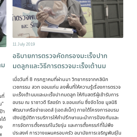
11 July 2019
อธิบายการตรวจคัดกรองมะเร็งปาก
าม
มดลูกและวิธีการตรวจมะเร็งเต้านม
เมื่อวันที่ 8 กรกฎาคมที่ผ่านมา วิทยากรจากคลินิก
เวชกรรม สวท ขอนแก่น ลงพื้นที่ให้ความรู้เรื่องการตรวจ
มะเร็งเต้านมและมะเร็งปากมดลูก ให้กับสตรีผู้เข้ารับการ
ที่
อบรม ณ ราชาวดี รีสอร์ท จ.ขอนแก่น ซึ่งจัดโดย มูลนิธิ
น”
พัฒนาเครือข่ายเอดส์ (เอดส์เน็ท) ภายใต้โครงการอบรม
ป้า
เชิงปฎิบัติการบริการให้คำปรึกษาแนะนำการป้องกันและ
ได้
การจัดการตั้งครรภ์ในวัยรุ่น และการตั้งครรภ์ที่ไม่พึง
าง
ประสงค์ การวางแผนครอบครัว อนามัยการเจริญพันธุ์ใน
พ