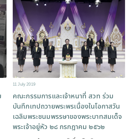
11 July 2019
ม
คณะกรรมการและเจ้าหนาที่ สวท ร่วม
บันทึกเทปถวายพระพรเนื่องในโอกาสวัน
เฉลิมพระชนมพรรษาของพระบาทสมเด็จ
พระเจ้าอยู่หัว ๒๘ กรกฎาคม ๒๕๖๒