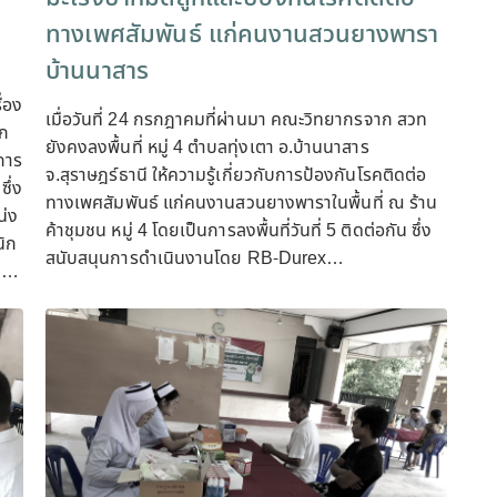
ทางเพศสัมพันธ์ แก่คนงานสวนยางพารา
บ้านนาสาร
่อง
เมื่อวันที่ 24 กรกฎาคมที่ผ่านมา คณะวิทยากรจาก สวท
ึก
ยังคงลงพื้นที่ หมู่ 4 ตำบลทุ่งเตา อ.บ้านนาสาร
การ
จ.สุราษฎร์ธานี ให้ความรู้เกี่ยวกับการป้องกันโรคติดต่อ
ึ่ง
ทางเพศสัมพันธ์ แก่คนงานสวนยางพาราในพื้นที่ ณ ร้าน
น่ง
ค้าชุมชน หมู่ 4 โดยเป็นการลงพื้นที่วันที่ 5 ติดต่อกัน ซึ่ง
ิก
สนับสนุนการดำเนินงานโดย RB-Durex…
้ …