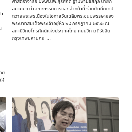
ศาสตราจารย์ นพ.ศ.นพ.สุรศักดิ์ ฐานีพานิชสกุล นายก
สมาคมฯ นำคณะกรรมการและเจ้าหน้าที่ ร่วมบันทึกเทป
ัน
ถวายพระพรเนื่องในโอกาสวันเฉลิมพระชนมพรรษาของ
พระบาทสมเด็จพระเจ้าอยู่หัว ๒๘ กรกฎาคม ๒๕๖๒ ณ
น
สถานีวิทยุโทรทัศน์แห่งประเทศไทย ถนนวิภาวดีรังสิต
กรุงเทพมหานคร …
่
์
โดย
ให้