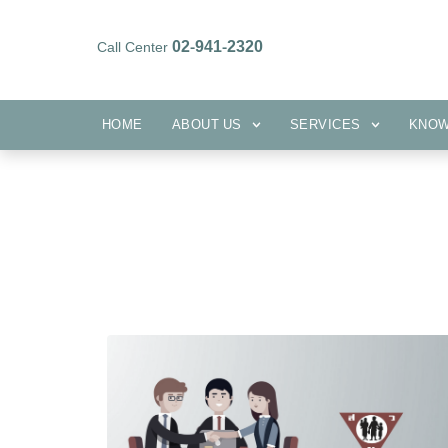
02-941-2320
Call Center
HOME
ABOUT US
SERVICES
HOME
ABOUT US
SERVICES
KNO