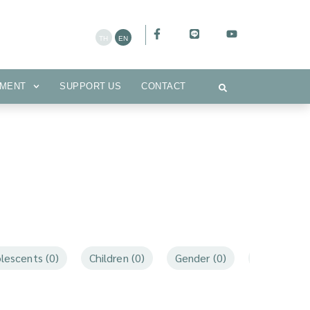
CEMENT
SUPPORT US
CONTACT
MENT
SUPPORT US
CONTACT
lescents (0)
Children (0)
Gender (0)
Mothers an