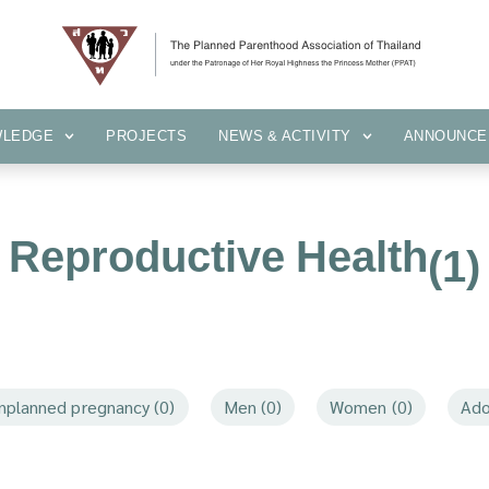
KNOWLEDGE
PROJECTS
NEWS & ACTIVITY
ANNOUN
WLEDGE
PROJECTS
NEWS & ACTIVITY
ANNOUNCE
Reproductive Health
(1)
nplanned pregnancy (0)
Men (0)
Women (0)
Ado