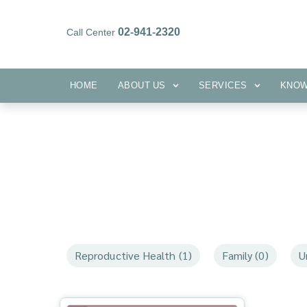
02-941-2320
Call Center
HOME
ABOUT US
SERVICES
HOME
ABOUT US
SERVICES
KNO
Reproductive Health (1)
Family (0)
U