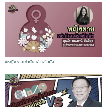
#หญิงชายเท่ากันแล้วหรือยัง