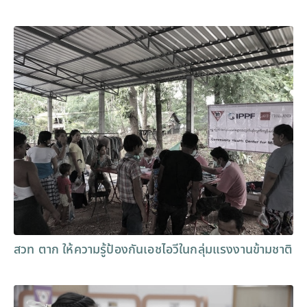
สวท ตาก ให้ความรู้ป้องกันเอชไอวีในกลุ่มแรงงานข้ามชาติ