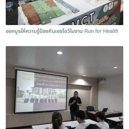
ออกบูธให้ความรู้ป้องกันเอชไอวีในงาน Run for Health