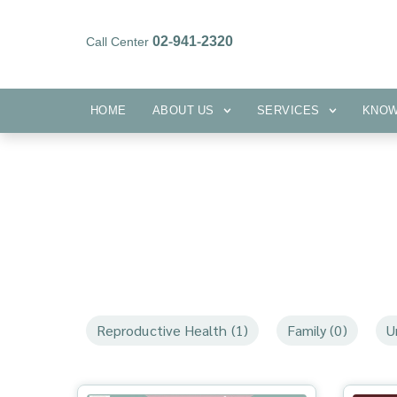
02-941-2320
Call Center
HOME
ABOUT US
SERVICES
HOME
ABOUT US
SERVICES
KNO
Reproductive Health (1)
Family (0)
U