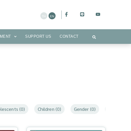
CEMENT
SUPPORT US
CONTACT
MENT
SUPPORT US
CONTACT
lescents (0)
Children (0)
Gender (0)
Mothers an