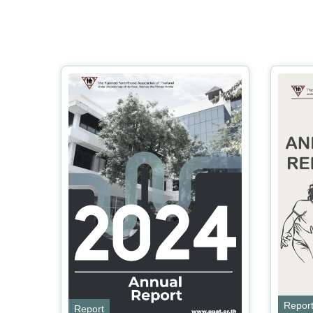
Repor
Report